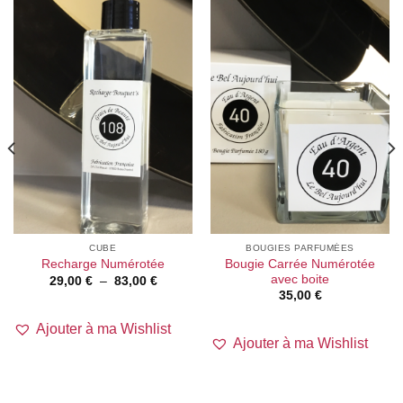
CUBE
BOUGIES PARFUMÉES
Bougie Carrée Numérotée
Recharge Numérotée
avec boite
Plage
29,00
€
–
83,00
€
de
35,00
€
prix :
29,00 €
à
Ajouter à ma Wishlist
83,00 €
Ajouter à ma Wishlist