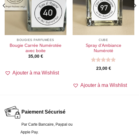
BOUGIES PARFUMÉES
CUBE
Bougie Carrée Numérotée
Spray d’Ambiance
avec boite
Numéroté
35,00
€
Note
5.00
€
23,00
€
sur 5
Ajouter à ma Wishlist
€
Ajouter à ma Wishlist
Paiement Sécurisé
Par Carte Bancaire,
Paypal ou
Apple Pay.