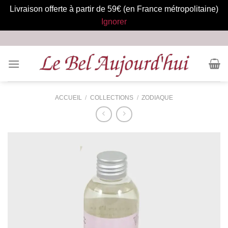
Livraison offerte à partir de 59€ (en France métropolitaine)
Ignorer
Aller
au
contenu
ACCUEIL
/
COLLECTIONS
/
ZODIAQUE